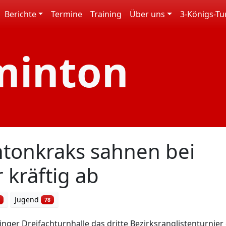
Berichte
Termine
Training
Über uns
3-Königs-Tu
minton
tonkraks sahnen bei
 kräftig ab
Jugend
0
78
ger Dreifachturnhalle das dritte Bezirksranglistenturnier