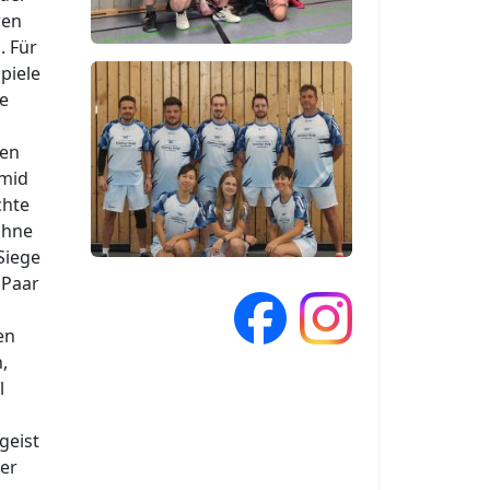
ren
. Für
piele
ie
ten
hmid
chte
ohne
Siege
 Paar
en
,
l
geist
fer