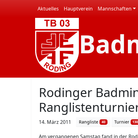
Aktuelles
Hauptverein
Mannschaften
Bad
Rodinger Badmin
Ranglistenturnier
14. März 2011
Rangliste
Turnier
40
13
Am vergangenen Samstag fand in der Rodin