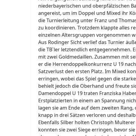
niederbayerischen und oberpfälzischen B
angereist, um im Doppel und Mixed ihr Kö
die Turnierleitung unter Franz und Thomas
zu koordinieren. Trotzdem klappte alles r
einzelnen Altersgruppen vorgenommen w
Aus Rodinger Sicht verlief das Turnier äuß
die TB`ler letztendlich entgegennehmen. 
mit zwei Goldmedaillen. Zusammen mit se
er die Herrendoppelkonkurrenz U 19 nach B
Satzverlust den ersten Platz. Im Mixed ko
erringen, wobei das Spiel gegen die stark
behielt jedoch die Oberhand und freute s
Damendoppel U 19 traten Franziska Haber
Erstplatzierten in einem an Spannung nic
lagen sie am Ende auf dem zweiten Rang, 
knapp in drei Sätzen verloren und deshal
Ebenfalls Silber holten Christoph Multere
konnten sie zwei Siege erringen, bevor s