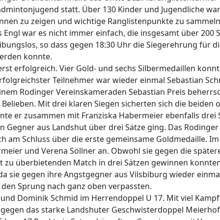
admintonjugend statt. Über 130 Kinder und Jugendliche wa
nnen zu zeigen und wichtige Ranglistenpunkte zu sammeln
 Engl war es nicht immer einfach, die insgesamt über 200 S
eibungslos, so dass gegen 18:30 Uhr die Siegerehrung für d
erden konnte.
erst erfolgreich. Vier Gold- und sechs Silbermedaillen konn
Erfolgreichster Teilnehmer war wieder einmal Sebastian Sc
inem Rodinger Vereinskameraden Sebastian Preis beherrs
elieben. Mit drei klaren Siegen sicherten sich die beiden 
nnte er zusammen mit Franziska Habermeier ebenfalls drei 
en Gegner aus Landshut über drei Sätze ging. Das Rodinger
ich am Schluss über die erste gemeinsame Goldmedaille. Im
meier und Verena Söllner an. Obwohl sie gegen die später
ht zu überbietenden Match in drei Sätzen gewinnen konnten
da sie gegen ihre Angstgegner aus Vilsbiburg wieder einma
b den Sprung nach ganz oben verpassten.
r und Dominik Schmid im Herrendoppel U 17. Mit viel Kampf
ie gegen das starke Landshuter Geschwisterdoppel Meierho