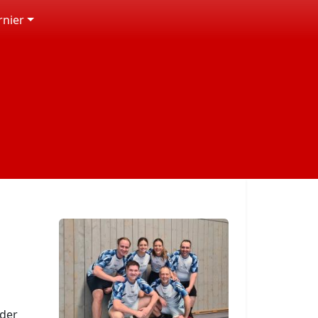
rnier
 der