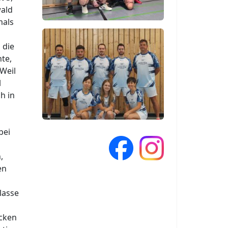
wald
mals
 die
te,
Weil
l
h in
bei
,
en
lasse
icken