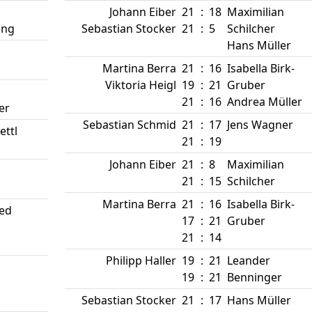
Johann Eiber
21
:
18
Maximilian
ang
Sebastian Stocker
21
:
5
Schilcher
Hans Müller
Martina Berra
21
:
16
Isabella Birk-
Viktoria Heigl
19
:
21
Gruber
21
:
16
Andrea Müller
er
Sebastian Schmid
21
:
17
Jens Wagner
ettl
21
:
19
Johann Eiber
21
:
8
Maximilian
21
:
15
Schilcher
Martina Berra
21
:
16
Isabella Birk-
ied
17
:
21
Gruber
21
:
14
Philipp Haller
19
:
21
Leander
19
:
21
Benninger
Sebastian Stocker
21
:
17
Hans Müller