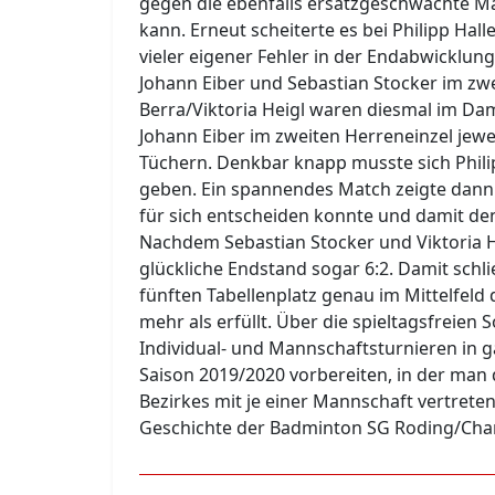
gegen die ebenfalls ersatzgeschwächte Ma
kann. Erneut scheiterte es bei Philipp Ha
vieler eigener Fehler in der Endabwicklung
Johann Eiber und Sebastian Stocker im z
Berra/Viktoria Heigl waren diesmal im D
Johann Eiber im zweiten Herreneinzel jewei
Tüchern. Denkbar knapp musste sich Philip
geben. Ein spannendes Match zeigte dann M
für sich entscheiden konnte und damit den 
Nachdem Sebastian Stocker und Viktoria H
glückliche Endstand sogar 6:2. Damit schl
fünften Tabellenplatz genau im Mittelfeld 
mehr als erfüllt. Über die spieltagsfrei
Individual- und Mannschaftsturnieren in g
Saison 2019/2020 vorbereiten, in der man 
Bezirkes mit je einer Mannschaft vertreten
Geschichte der Badminton SG Roding/Cham