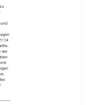
n
 zu
n
 und
hlagen
21:14
llte.
e der
ablen
amit
nigen
ue
des
r