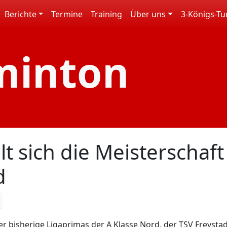
Berichte
Termine
Training
Über uns
3-Königs-Tu
minton
t sich die Meisterschaft
d
r bisherige Ligaprimas der A Klasse Nord, der TSV Freystad