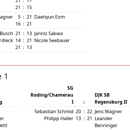
21
:
17
21
:
15
agner
5
:
21
Daehyun Eom
16
:
21
Busch
21
:
13
Jannis Sakwa
rdieck
14
:
21
Nicole Seebauer
21
:
13
e 1
SG
Roding/Chamerau
DJK SB
g
I
:
Regensburg II
Sebastian Schmid
20
:
22
Jens Wagner
er
Philipp Haller
13
:
21
Leander
ettl
Benninger