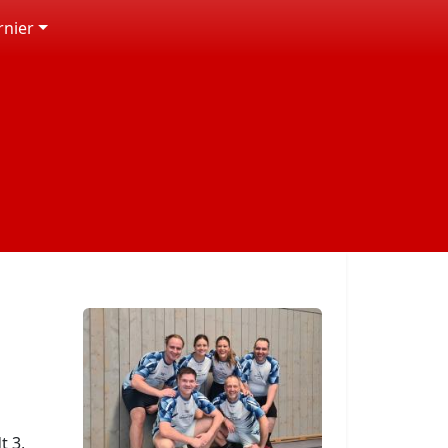
rnier
t 3,