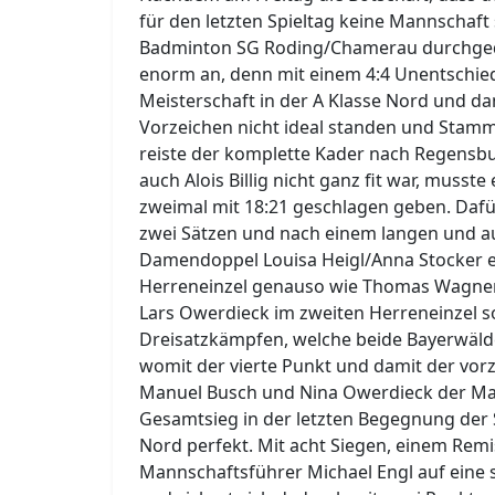
für den letzten Spieltag keine Mannschaft
Badminton SG Roding/Chamerau durchgedr
enorm an, denn mit einem 4:4 Unentschie
Meisterschaft in der A Klasse Nord und dam
Vorzeichen nicht ideal standen und Stamms
reiste der komplette Kader nach Regensbur
auch Alois Billig nicht ganz fit war, muss
zweimal mit 18:21 geschlagen geben. Daf
zwei Sätzen und nach einem langen und a
Damendoppel Louisa Heigl/Anna Stocker e
Herreneinzel genauso wie Thomas Wagner i
Lars Owerdieck im zweiten Herreneinzel 
Dreisatzkämpfen, welche beide Bayerwälde
womit der vierte Punkt und damit der vorz
Manuel Busch und Nina Owerdieck der Mann
Gesamtsieg in der letzten Begegnung der 
Nord perfekt. Mit acht Siegen, einem Rem
Mannschaftsführer Michael Engl auf eine 