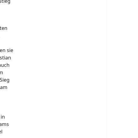
stieg
ten
k
en sie
stian
auch
im
Sieg
 kam
 in
eams
l