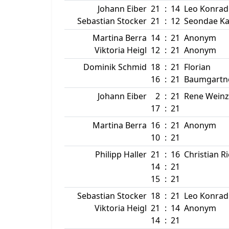
Johann Eiber
21
:
14
Leo Konrad
Sebastian Stocker
21
:
12
Seondae K
Martina Berra
14
:
21
Anonym
Viktoria Heigl
12
:
21
Anonym
Dominik Schmid
18
:
21
Florian
16
:
21
Baumgartn
Johann Eiber
2
:
21
Rene Weinz
17
:
21
Martina Berra
16
:
21
Anonym
10
:
21
Philipp Haller
21
:
16
Christian R
14
:
21
15
:
21
Sebastian Stocker
18
:
21
Leo Konrad
Viktoria Heigl
21
:
14
Anonym
14
:
21