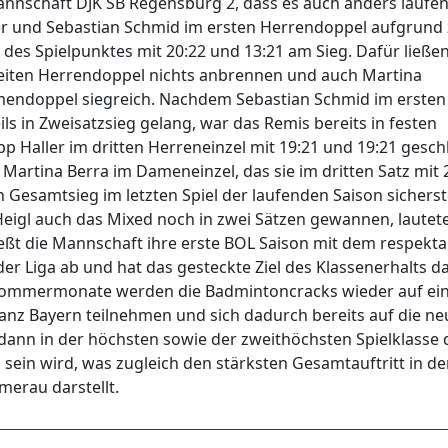
nnschaft DJK SB Regensburg 2, dass es auch anders laufe
ller und Sebastian Schmid im ersten Herrendoppel aufgrund
 des Spielpunktes mit 20:22 und 13:21 am Sieg. Dafür ließe
weiten Herrendoppel nichts anbrennen und auch Martina
amendoppel siegreich. Nachdem Sebastian Schmid im ersten
ls in Zweisatzsieg gelang, war das Remis bereits in festen
p Haller im dritten Herreneinzel mit 19:21 und 19:21 gesc
artina Berra im Dameneinzel, das sie im dritten Satz mit 
Gesamtsieg im letzten Spiel der laufenden Saison sicherste
eigl auch das Mixed noch in zwei Sätzen gewannen, lautet
ießt die Mannschaft ihre erste BOL Saison mit dem respekt
der Liga ab und hat das gesteckte Ziel des Klassenerhalts d
en Sommermonate werden die Badmintoncracks wieder auf ei
anz Bayern teilnehmen und sich dadurch bereits auf die ne
dann in der höchsten sowie der zweithöchsten Spielklasse 
 sein wird, was zugleich den stärksten Gesamtauftritt in de
erau darstellt.