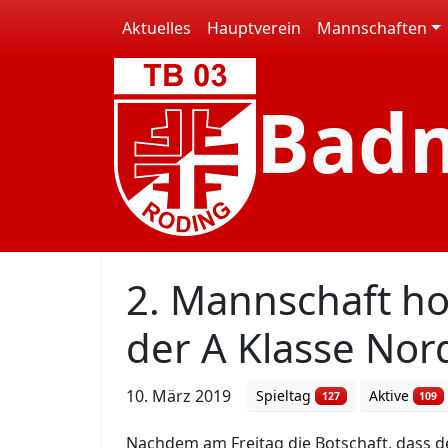
Aktuelles
Hauptverein
Mannschaften
Bad
2. Mannschaft hol
der A Klasse Nor
10. März 2019
Spieltag
Aktive
127
109
Nachdem am Freitag die Botschaft, dass de