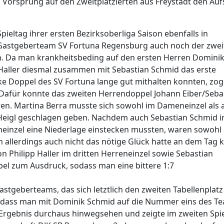
 Vorsprung auf den Zweitplatzierten aus Freystadt den Auf
pieltag ihrer ersten Bezirksoberliga Saison ebenfalls in
astgeberteam SV Fortuna Regensburg auch noch der zwei
n. Da man krankheitsbeding auf den ersten Herren Domini
p Haller diesmal zusammen mit Sebastian Schmid das erste
e Doppel des SV Fortuna lange gut mithalten konnten, zog
n. Dafür konnte das zweiten Herrendoppel Johann Eiber/Seba
ren. Martina Berra musste sich sowohl im Dameneinzel als 
eigl geschlagen geben. Nachdem auch Sebastian Schmid 
neinzel eine Niederlage einstecken mussten, waren sowohl 
n allerdings auch nicht das nötige Glück hatte an dem Tag
n Philipp Haller im dritten Herreneinzel sowie Sebastian
pel zum Ausdruck, sodass man eine bittere 1:7
stgeberteams, das sich letztlich den zweiten Tabellenplatz
, dass man mit Dominik Schmid auf die Nummer eins des T
Ergebnis durchaus hinwegsehen und zeigte im zweiten Spie