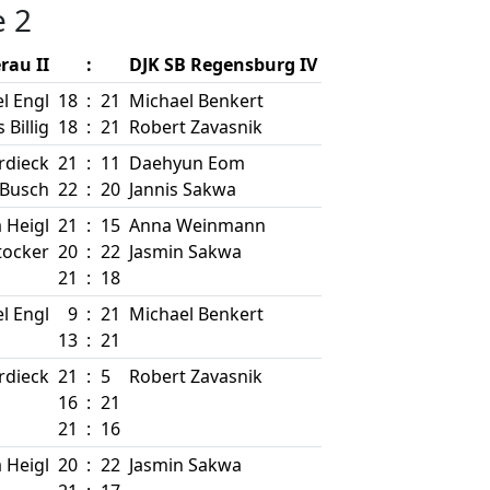
e 2
au II
:
DJK SB Regensburg IV
l Engl
18
:
21
Michael Benkert
s Billig
18
:
21
Robert Zavasnik
rdieck
21
:
11
Daehyun Eom
Busch
22
:
20
Jannis Sakwa
 Heigl
21
:
15
Anna Weinmann
tocker
20
:
22
Jasmin Sakwa
21
:
18
l Engl
9
:
21
Michael Benkert
13
:
21
rdieck
21
:
5
Robert Zavasnik
16
:
21
21
:
16
 Heigl
20
:
22
Jasmin Sakwa