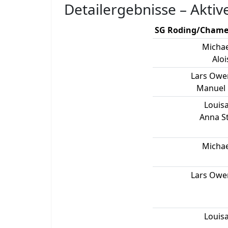
Detailergebnisse – Aktiv
SG Roding/Chamer
Michae
Aloi
Lars Owe
Manuel 
Louisa
Anna S
Michae
Lars Owe
Louisa