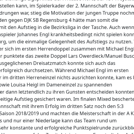
 stellen kann, im Spielerkader der 2. Mannschaft der Bayer
ungen war, stieg die Motivation der jungen Truppe noch
den gegen DJK SB Regensburg 4 hätte man somit die
it den Aufstieg in die Bezirksliga in der Tasche. Auch wenn
pieler Johannes Engl krankheitsbedingt nicht spielen konn
g, um die einmalige Gelegenheit des Aufstiegs zu nutzen. 
te er sich im ersten Herrendoppel zusammen mit Michael Eng
ür punktete das zweite Doppel Lars Owerdieck/Manuel Busc
usgeglichenen Dreisatzmatch konnte sich auch das
rfolgreich durchsetzen. Während Michael Engl im ersten
m dritten Herreneinzel nichts ausrichten konnte, kam es 
sowie Louisa Heigl im Dameneinzel zu spannenden
r dann letztendlich zu ihren Gunsten entscheiden konnten
eitige Aufstieg gesichert waren. Im finalen Mixed beschert
schaft mit ihrem Erfolg im dritten Satz noch den 5:3
Saison 2018/2019 und machten die Meisterschaft in der A K
is und nur einer Niederlage kann das Team rund um
sehr konstante und erfolgreiche Punktspielrunde zurückbl