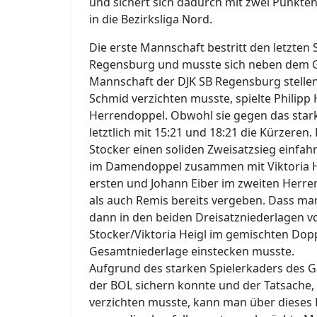
und sichert sich dadurch mit zwei Punkten
in die Bezirksliga Nord.
Die erste Mannschaft bestritt den letzten S
Regensburg und musste sich neben dem G
Mannschaft der DJK SB Regensburg stelle
Schmid verzichten musste, spielte Philip
Herrendoppel. Obwohl sie gegen das stark
letztlich mit 15:21 und 18:21 die Kürzere
Stocker einen soliden Zweisatzsieg einfah
im Damendoppel zusammen mit Viktoria H
ersten und Johann Eiber im zweiten Herre
als auch Remis bereits vergeben. Dass ma
dann in den beiden Dreisatzniederlagen vo
Stocker/Viktoria Heigl im gemischten Dop
Gesamtniederlage einstecken musste.
Aufgrund des starken Spielerkaders des Ga
der BOL sichern konnte und der Tatsache
verzichten musste, kann man über dieses 