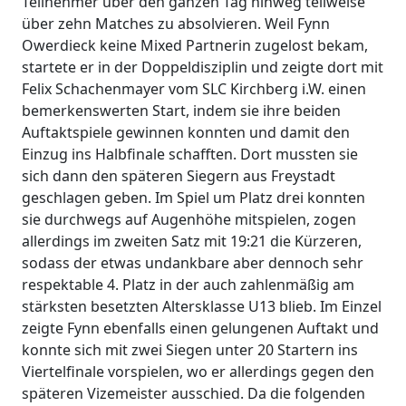
Teilnehmer über den ganzen Tag hinweg teilweise
über zehn Matches zu absolvieren. Weil Fynn
Owerdieck keine Mixed Partnerin zugelost bekam,
startete er in der Doppeldisziplin und zeigte dort mit
Felix Schachenmayer vom SLC Kirchberg i.W. einen
bemerkenswerten Start, indem sie ihre beiden
Auftaktspiele gewinnen konnten und damit den
Einzug ins Halbfinale schafften. Dort mussten sie
sich dann den späteren Siegern aus Freystadt
geschlagen geben. Im Spiel um Platz drei konnten
sie durchwegs auf Augenhöhe mitspielen, zogen
allerdings im zweiten Satz mit 19:21 die Kürzeren,
sodass der etwas undankbare aber dennoch sehr
respektable 4. Platz in der auch zahlenmäßig am
stärksten besetzten Altersklasse U13 blieb. Im Einzel
zeigte Fynn ebenfalls einen gelungenen Auftakt und
konnte sich mit zwei Siegen unter 20 Startern ins
Viertelfinale vorspielen, wo er allerdings gegen den
späteren Vizemeister ausschied. Da die folgenden