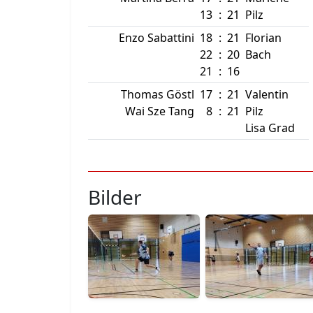
13
:
21
Pilz
Enzo Sabattini
18
:
21
Florian
22
:
20
Bach
21
:
16
Thomas Göstl
17
:
21
Valentin
Wai Sze Tang
8
:
21
Pilz
Lisa Grad
Bilder