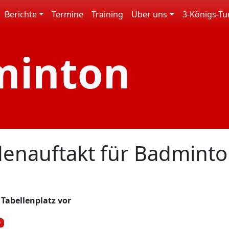
Berichte
Termine
Training
Über uns
3-Königs-Tu
minton
denauftakt für Badmint
 Tabellenplatz vor
9