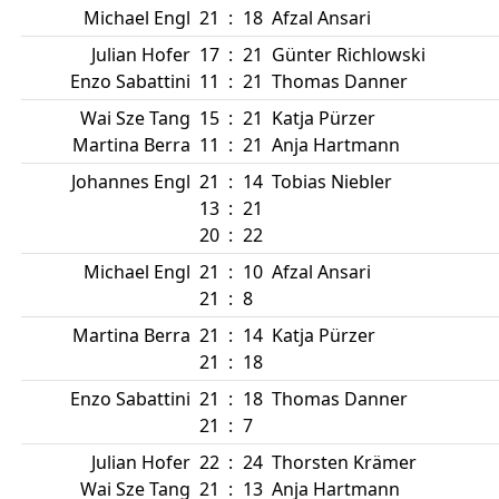
Michael Engl
21
:
18
Afzal Ansari
Julian Hofer
17
:
21
Günter Richlowski
Enzo Sabattini
11
:
21
Thomas Danner
Wai Sze Tang
15
:
21
Katja Pürzer
Martina Berra
11
:
21
Anja Hartmann
Johannes Engl
21
:
14
Tobias Niebler
13
:
21
20
:
22
Michael Engl
21
:
10
Afzal Ansari
21
:
8
Martina Berra
21
:
14
Katja Pürzer
21
:
18
Enzo Sabattini
21
:
18
Thomas Danner
21
:
7
Julian Hofer
22
:
24
Thorsten Krämer
Wai Sze Tang
21
:
13
Anja Hartmann