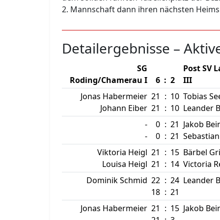
2. Mannschaft dann ihren nächsten Heimsp
Detailergebnisse – Aktiv
SG
Post SV 
Roding/Chamerau I
6
:
2
III
Jonas Habermeier
21
:
10
Tobias Se
Johann Eiber
21
:
10
Leander 
-
0
:
21
Jakob Bei
-
0
:
21
Sebastian
Viktoria Heigl
21
:
15
Bärbel Gr
Louisa Heigl
21
:
14
Victoria 
Dominik Schmid
22
:
24
Leander 
18
:
21
Jonas Habermeier
21
:
15
Jakob Bei