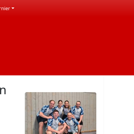
rnier
on