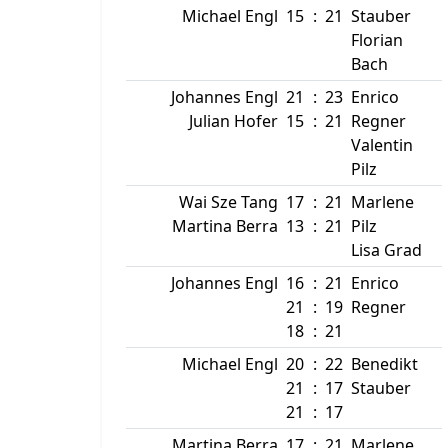
Michael Engl
15
:
21
Stauber
Florian
Bach
Johannes Engl
21
:
23
Enrico
Julian Hofer
15
:
21
Regner
Valentin
Pilz
Wai Sze Tang
17
:
21
Marlene
Martina Berra
13
:
21
Pilz
Lisa Grad
Johannes Engl
16
:
21
Enrico
21
:
19
Regner
18
:
21
Michael Engl
20
:
22
Benedikt
21
:
17
Stauber
21
:
17
Martina Berra
17
:
21
Marlene