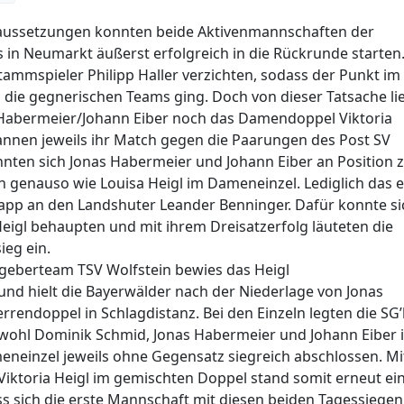
oraussetzungen konnten beide Aktivenmannschaften der
n Neumarkt äußerst erfolgreich in die Rückrunde starten.
tammspieler Philipp Haller verzichten, sodass der Punkt im
 die gegnerischen Teams ging. Doch von dieser Tatsache li
 Habermeier/Johann Eiber noch das Damendoppel Viktoria
nnen jeweils ihr Match gegen die Paarungen des Post SV
nnten sich Jonas Habermeier und Johann Eiber an Position 
en genauso wie Louisa Heigl im Dameneinzel. Lediglich das e
app an den Landshuter Leander Benninger. Dafür konnte si
igl behaupten und mit ihrem Dreisatzerfolg läuteten die
eg ein.
tgeberteam TSV Wolfstein bewies das Heigl
d hielt die Bayerwälder nach der Niederlage von Jonas
rendoppel in Schlagdistanz. Bei den Einzeln legten die SG’
sowohl Dominik Schmid, Jonas Habermeier und Johann Eiber 
meneinzel jeweils ohne Gegensatz siegreich abschlossen. M
Viktoria Heigl im gemischten Doppel stand somit erneut ei
ss sich die erste Mannschaft mit diesen beiden Tagessiege