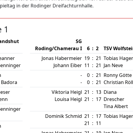
ieltag in der Rodinger Dreifachturnhalle.
e 1
Landshut
SG
Roding/Chamerau I
6
:
2
TSV Wolfste
eanner
Jonas Habermeier
19
:
21
Tobias Hage
Benninger
Johann Eiber
11
:
21
Jan Neve
n
-
0
:
21
Ronny Götte
 Badora
-
0
:
21
Christian Röl
ieser
Viktoria Heigl
21
:
13
Diana
Renn
Louisa Heigl
21
:
17
Drescher
Tina Albert
Benninger
Dominik Schmid
21
:
17
Tobias Hage
21
:
11
n