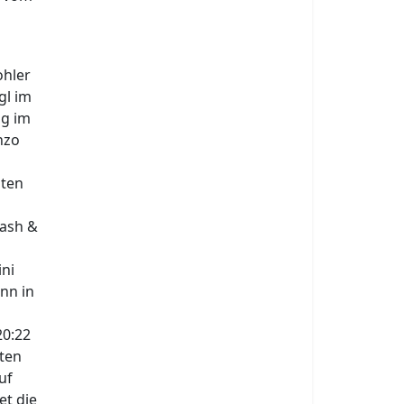
ohler
gl im
ng im
nzo
hten
mash &
ini
nn in
20:22
tten
uf
et die