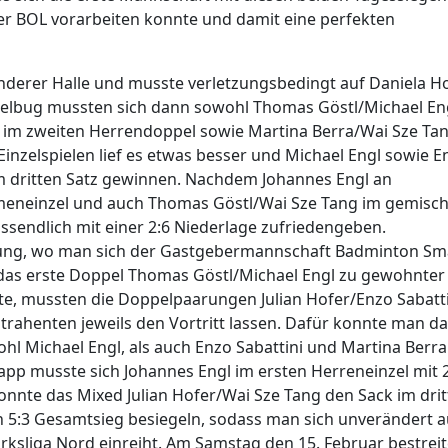
der BOL vorarbeiten konnte und damit eine perfekten
 anderer Halle und musste verletzungsbedingt auf Daniela H
 Velbug mussten sich dann sowohl Thomas Göstl/Michael En
er im zweiten Herrendoppel sowie Martina Berra/Wai Sze Ta
nzelspielen lief es etwas besser und Michael Engl sowie E
 im dritten Satz gewinnen. Nachdem Johannes Engl an
ameneinzel und auch Thomas Göstl/Wai Sze Tang im gemisc
ssendlich mit einer 2:6 Niederlage zufriedengeben.
gnung, wo man sich der Gastgebermannschaft Badminton S
das erste Doppel Thomas Göstl/Michael Engl zu gewohnter
gte, mussten die Doppelpaarungen Julian Hofer/Enzo Sabatt
rahenten jeweils den Vortritt lassen. Dafür konnte man da
l Michael Engl, als auch Enzo Sabattini und Martina Berra
napp musste sich Johannes Engl im ersten Herreneinzel mit 
onnte das Mixed Julian Hofer/Wai Sze Tang den Sack im dri
 5:3 Gesamtsieg besiegeln, sodass man sich unverändert a
rksliga Nord einreiht. Am Samstag den 15. Februar bestreit