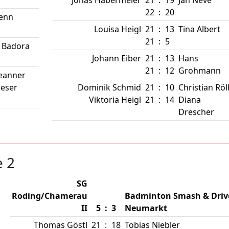
Jonas Habermeier
21
:
19
Jan Neve
22
:
20
Renn
Louisa Heigl
21
:
13
Tina Albert
21
:
5
 Badora
Johann Eiber
21
:
13
Hans
21
:
12
Grohmann
eanner
ieser
Dominik Schmid
21
:
10
Christian Röl
Viktoria Heigl
21
:
14
Diana
Drescher
e 2
SG
Roding/Chamerau
Badminton Smash & Driv
II
5
:
3
Neumarkt
Thomas Göstl
21
:
18
Tobias Niebler