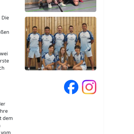
 Die
eßen
zwei
rste
ch
ler
ihre
it dem
n
n vom