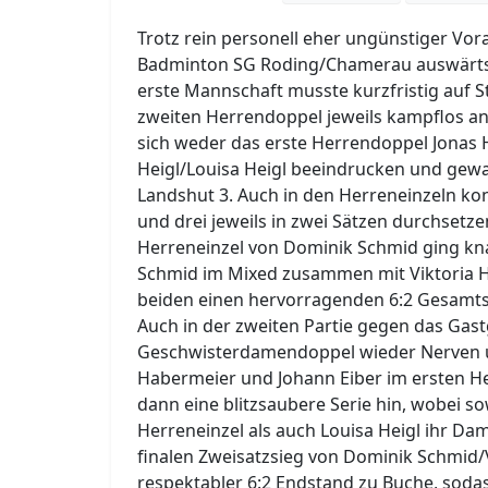
Trotz rein personell eher ungünstiger V
Badminton SG Roding/Chamerau auswärts i
erste Mannschaft musste kurzfristig auf S
zweiten Herrendoppel jeweils kampflos an
sich weder das erste Herrendoppel Jonas
Heigl/Louisa Heigl beeindrucken und gewa
Landshut 3. Auch in den Herreneinzeln ko
und drei jeweils in zwei Sätzen durchsetz
Herreneinzel von Dominik Schmid ging kn
Schmid im Mixed zusammen mit Viktoria He
beiden einen hervorragenden 6:2 Gesamtsi
Auch in der zweiten Partie gegen das Gas
Geschwisterdamendoppel wieder Nerven un
Habermeier und Johann Eiber im ersten Her
dann eine blitzsaubere Serie hin, wobei 
Herreneinzel als auch Louisa Heigl ihr Da
finalen Zweisatzsieg von Dominik Schmid/
respektabler 6:2 Endstand zu Buche, soda