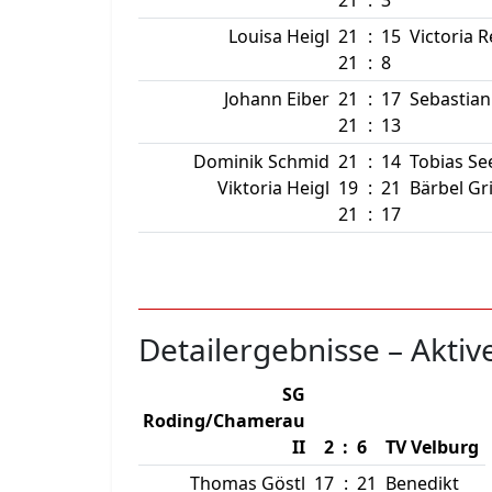
21
:
3
Louisa Heigl
21
:
15
Victoria 
21
:
8
Johann Eiber
21
:
17
Sebastian
21
:
13
Dominik Schmid
21
:
14
Tobias Se
Viktoria Heigl
19
:
21
Bärbel Gr
21
:
17
Detailergebnisse – Aktiv
SG
Roding/Chamerau
II
2
:
6
TV Velburg
Thomas Göstl
17
:
21
Benedikt