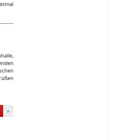
iesmal
halle,
senden
ischen
rüßen
»