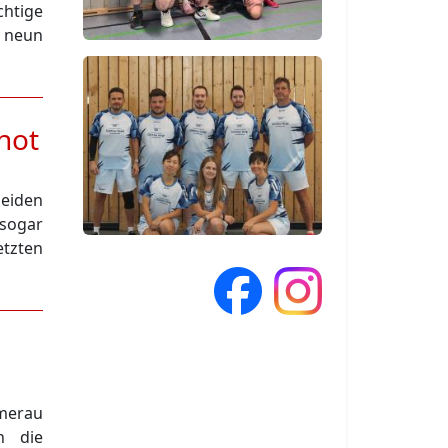
htige
d neun
not
beiden
sogar
tzten
merau
n die