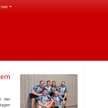
rnier
hem
n der
tagen