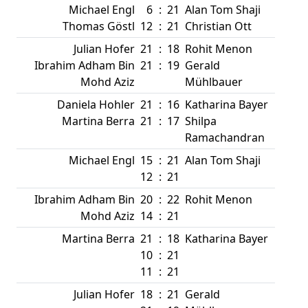
Michael Engl
6
:
21
Alan Tom Shaji
Thomas Göstl
12
:
21
Christian Ott
Julian Hofer
21
:
18
Rohit Menon
Ibrahim Adham Bin
21
:
19
Gerald
Mohd Aziz
Mühlbauer
Daniela Hohler
21
:
16
Katharina Bayer
Martina Berra
21
:
17
Shilpa
Ramachandran
Michael Engl
15
:
21
Alan Tom Shaji
12
:
21
Ibrahim Adham Bin
20
:
22
Rohit Menon
Mohd Aziz
14
:
21
Martina Berra
21
:
18
Katharina Bayer
10
:
21
11
:
21
Julian Hofer
18
:
21
Gerald