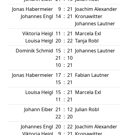
Jonas Habermeier
9
:
21
Joachim Alexander
Johannes Engl
14
:
21
Kronawitter
Johannes Lautner
Viktoria Heigl
11
:
21
Marcela Exl
Louisa Heigl
20
:
22
Tanja Robl
Dominik Schmid
15
:
21
Johannes Lautner
21
:
10
10
:
21
Jonas Habermeier
17
:
21
Fabian Lautner
15
:
21
Louisa Heigl
15
:
21
Marcela Exl
11
:
21
Johann Eiber
21
:
12
Julian Robl
22
:
20
Johannes Engl
20
:
22
Joachim Alexander
Viktoria Heigl
9
:
21
Kronawitter