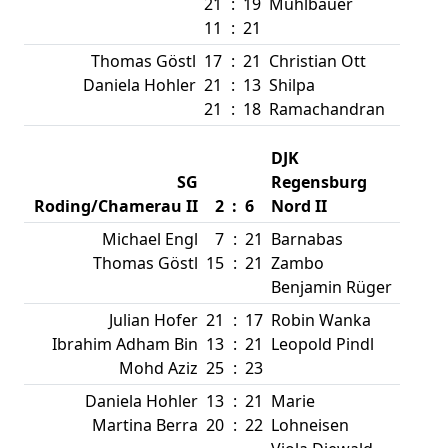
21
:
19
Mühlbauer
11
:
21
Thomas Göstl
17
:
21
Christian Ott
Daniela Hohler
21
:
13
Shilpa
21
:
18
Ramachandran
DJK
SG
Regensburg
Roding/Chamerau II
2
:
6
Nord II
Michael Engl
7
:
21
Barnabas
Thomas Göstl
15
:
21
Zambo
Benjamin Rüger
Julian Hofer
21
:
17
Robin Wanka
Ibrahim Adham Bin
13
:
21
Leopold Pindl
Mohd Aziz
25
:
23
Daniela Hohler
13
:
21
Marie
Martina Berra
20
:
22
Lohneisen