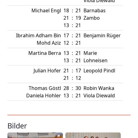
Viola Diewald
Michael Engl
18
:
21
Barnabas
21
:
19
Zambo
13
:
21
Ibrahim Adham Bin
17
:
21
Benjamin Rüger
Mohd Aziz
12
:
21
Martina Berra
13
:
21
Marie
13
:
21
Lohneisen
Julian Hofer
21
:
17
Leopold Pindl
21
:
12
Thomas Göstl
28
:
30
Robin Wanka
Daniela Hohler
13
:
21
Viola Diewald
Bilder