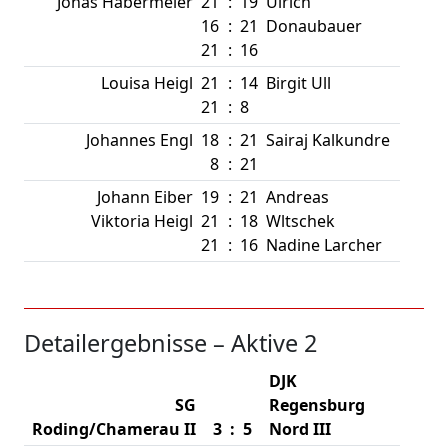
Jonas Habermeier
21
:
19
Ulrich
16
:
21
Donaubauer
21
:
16
Louisa Heigl
21
:
14
Birgit Ull
21
:
8
Johannes Engl
18
:
21
Sairaj Kalkundre
8
:
21
Johann Eiber
19
:
21
Andreas
Viktoria Heigl
21
:
18
Wltschek
21
:
16
Nadine Larcher
Detailergebnisse – Aktive 2
DJK
SG
Regensburg
Roding/Chamerau II
3
:
5
Nord III