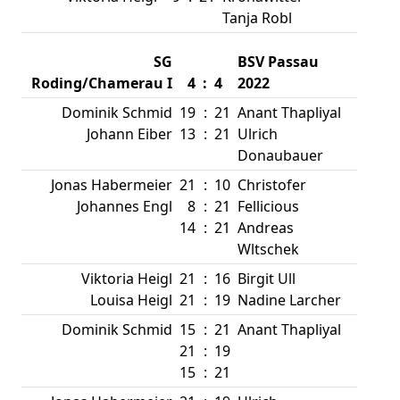
Tanja Robl
SG
BSV Passau
Roding/Chamerau I
4
:
4
2022
Dominik Schmid
19
:
21
Anant Thapliyal
Johann Eiber
13
:
21
Ulrich
Donaubauer
Jonas Habermeier
21
:
10
Christofer
Johannes Engl
8
:
21
Fellicious
14
:
21
Andreas
Wltschek
Viktoria Heigl
21
:
16
Birgit Ull
Louisa Heigl
21
:
19
Nadine Larcher
Dominik Schmid
15
:
21
Anant Thapliyal
21
:
19
15
:
21