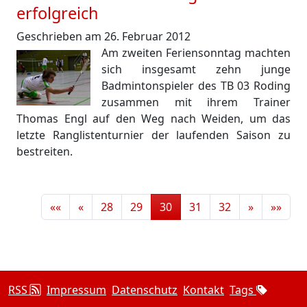
erfolgreich
Geschrieben am 26. Februar 2012
Am zweiten Feriensonntag machten
sich insgesamt zehn junge
Badmintonspieler des TB 03 Roding
zusammen mit ihrem Trainer
Thomas Engl auf den Weg nach Weiden, um das
letzte Ranglistenturnier der laufenden Saison zu
bestreiten.
««
«
28
29
30
31
32
»
»»
RSS
Impressum
Datenschutz
Kontakt
Tags