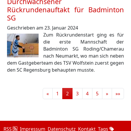
Durchwachsener
Rückrundenauftakt für Badminton
SG
Geschrieben am 23. Januar 2024
Zum Rückrundenstart ging es für
die erste Mannschaft der
Badminton SG Roding/Chamerau
nach Neumarkt, wo man sich neben
dem Gastgeberteam des TSV Wolfstein zuerst gegen
den SC Regensburg behaupten musste.
«
1
2
3
4
5
»
»»
RSS
Impressum
Datenschutz
Kontakt
Tags